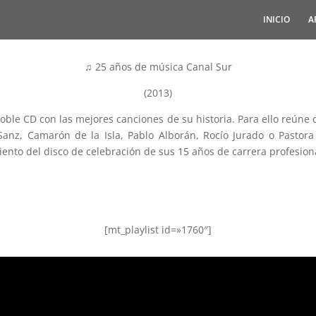
INICIO
A
♫ 25 años de música Canal Sur
(2013)
oble CD con las mejores canciones de su historia. Para ello reúne
 Sanz, Camarón de la Isla, Pablo Alborán, Rocío Jurado o Pastor
nto del disco de celebración de sus 15 años de carrera profesion
[mt_playlist id=»1760″]